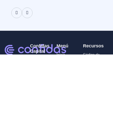
Confidas
Menú
Recursos
Capital
Inicio
Código de
Contacto
Conducta y
Contactanos
Nosotros
Proteccion al
Política de
FAQs
Inversor
privacidad
Comisiones
Términos y
personas
Condiciones
Juridicas
Comisiones
personas
Fisicas
Tenencia CVSA
Guía del PUC
de CVSA