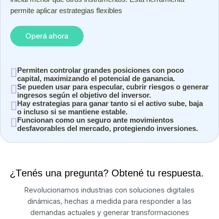
inicial menor que otros instrumentos. Esta herramienta
permite aplicar estrategias flexibles
Operá ahora
Permiten controlar grandes posiciones con poco
capital, maximizando el potencial de ganancia.
Se pueden usar para especular, cubrir riesgos o generar
ingresos según el objetivo del inversor.
Hay estrategias para ganar tanto si el activo sube, baja
o incluso si se mantiene estable.
Funcionan como un seguro ante movimientos
desfavorables del mercado, protegiendo inversiones.
¿
T
e
n
é
s
u
n
a
p
r
e
g
u
n
t
a
?
O
b
t
e
n
é
t
u
r
e
s
p
u
e
s
t
a
.
Revolucionamos industrias con soluciones digitales
dinámicas, hechas a medida para responder a las
demandas actuales y generar transformaciones