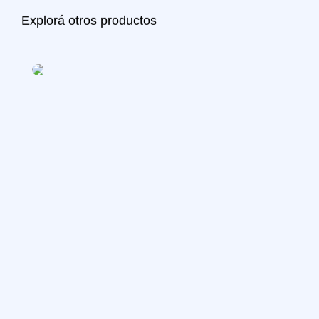
Explorá otros productos
Acciones
Ce