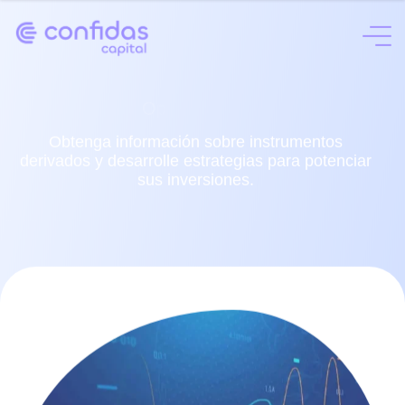
O
p
c
i
o
n
e
s
Obtenga información sobre instrumentos
derivados y desarrolle estrategias para potenciar
sus inversiones.