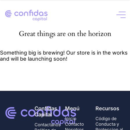
Great things are on the horizon
Something big is brewing! Our store is in the works
and will be launching soon!
Confidas
Menú
Recursos
Capital
Inicio
Código de
Contacto
Conducta y
Contactanos
Nosotros
Proteccion al